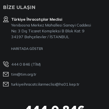
BİZE ULAŞIN
Türkiye İhracatçılar Meclisi
Yenibosna Merkez Mahallesi Sanayi Caddesi
No: 3 Dış Ticaret Kompleksi B Blok Kat: 9
34197 Bahçelievler / İSTANBUL
HARİTADA GÖSTER
444 0 846 (TİM)
tim@tim.org.tr
turkiyeihracatcilarmeclisi@hs01.kep.tr