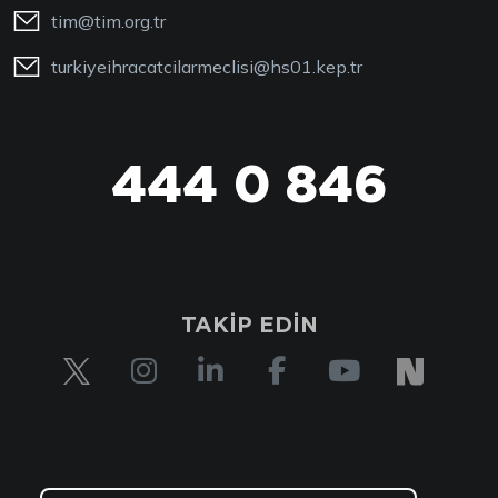
tim@tim.org.tr
turkiyeihracatcilarmeclisi@hs01.kep.tr
444 0 846
TAKİP EDİN