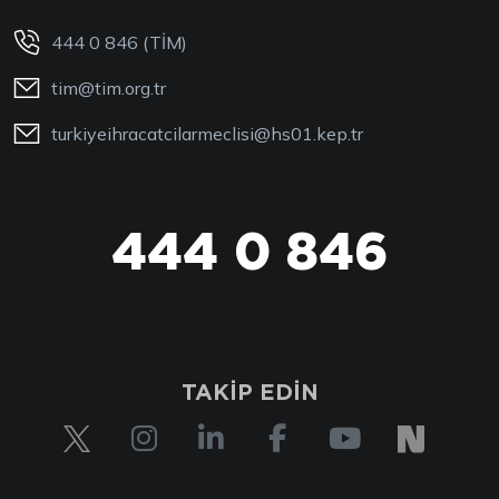
444 0 846 (TİM)
tim@tim.org.tr
turkiyeihracatcilarmeclisi@hs01.kep.tr
444 0 846
TAKİP EDİN