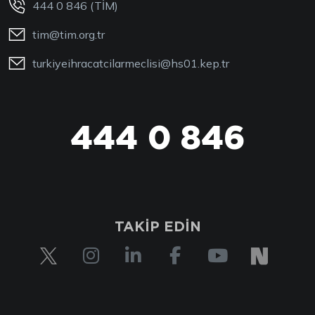
444 0 846 (TİM)
tim@tim.org.tr
turkiyeihracatcilarmeclisi@hs01.kep.tr
444 0 846
TAKİP EDİN