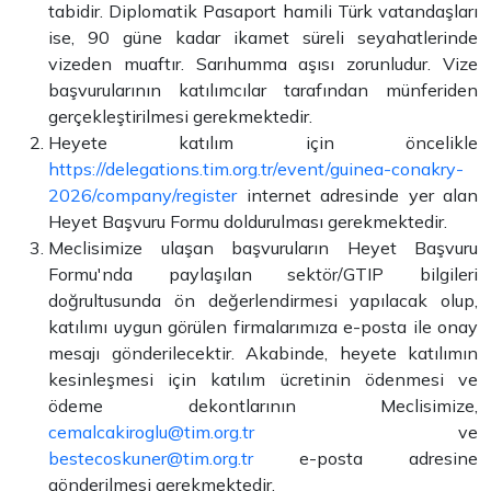
tabidir. Diplomatik Pasaport hamili Türk vatandaşları
ise, 90 güne kadar ikamet süreli seyahatlerinde
vizeden muaftır. Sarıhumma aşısı zorunludur. Vize
başvurularının katılımcılar tarafından münferiden
gerçekleştirilmesi gerekmektedir.
Heyete katılım için öncelikle
https://delegations.tim.org.tr/event/guinea-conakry-
2026/company/register
internet adresinde yer alan
Heyet Başvuru Formu doldurulması gerekmektedir.
Meclisimize ulaşan başvuruların Heyet Başvuru
Formu'nda paylaşılan sektör/GTIP bilgileri
doğrultusunda ön değerlendirmesi yapılacak olup,
katılımı uygun görülen firmalarımıza e-posta ile onay
mesajı gönderilecektir. Akabinde, heyete katılımın
kesinleşmesi için katılım ücretinin ödenmesi ve
ödeme dekontlarının Meclisimize,
cemalcakiroglu@tim.org.tr
ve
bestecoskuner@tim.org.tr
e-posta adresine
gönderilmesi gerekmektedir.