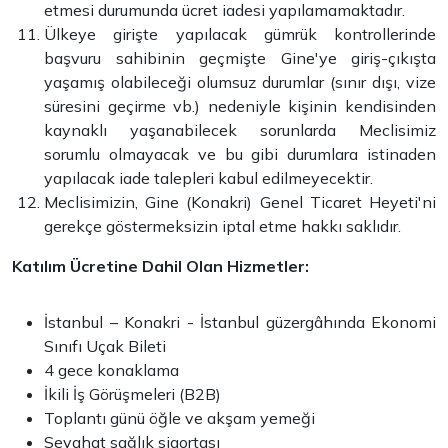
etmesi durumunda ücret iadesi yapılamamaktadır.
Ülkeye girişte yapılacak gümrük kontrollerinde
başvuru sahibinin geçmişte Gine'ye giriş-çıkışta
yaşamış olabileceği olumsuz durumlar (sınır dışı, vize
süresini geçirme vb.) nedeniyle kişinin kendisinden
kaynaklı yaşanabilecek sorunlarda Meclisimiz
sorumlu olmayacak ve bu gibi durumlara istinaden
yapılacak iade talepleri kabul edilmeyecektir.
Meclisimizin, Gine (Konakri) Genel Ticaret Heyeti'ni
gerekçe göstermeksizin iptal etme hakkı saklıdır.
Katılım Ücretine Dahil Olan Hizmetler:
İstanbul – Konakri - İstanbul güzergâhında Ekonomi
Sınıfı Uçak Bileti
4 gece konaklama
İkili İş Görüşmeleri (B2B)
Toplantı günü öğle ve akşam yemeği
Seyahat sağlık sigortası