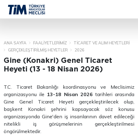
ANA SAYFA
FAALIYETLERIMIZ
TICARET VE ALIM HEYETLERI
ARA
GERÇEKLEŞTIRILMIŞ HEYETLER
2026
Gine (Konakri) Genel Ticaret
Heyeti (13 - 18 Nisan 2026)
T.C. Ticaret Bakanlığı koordinasyonu ve Meclisimiz
organizasyonu ile
13-18 Nisan 2026
tarihleri arasında
Gine Genel Ticaret Heyeti gerçekleştirilecek olup,
başkent Konakri şehrini kapsayacak söz konusu
organizasyonda Gine'den iş insanlarının davet edileceği
nitelikli iş görüşmelerinin gerçekleştirilmesi
öngörülmektedir.