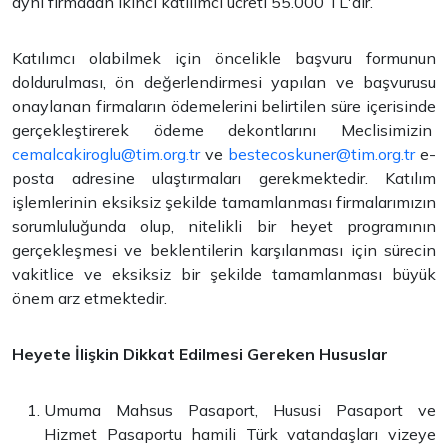
aynı firmadan ikinci katılımcı ücreti 55.000 TL'dir.
Katılımcı olabilmek için öncelikle başvuru formunun
doldurulması, ön değerlendirmesi yapılan ve başvurusu
onaylanan firmaların ödemelerini belirtilen süre içerisinde
gerçekleştirerek ödeme dekontlarını Meclisimizin
cemalcakiroglu@tim.org.tr
ve
bestecoskuner@tim.org.tr
e-
posta adresine ulaştırmaları gerekmektedir. Katılım
işlemlerinin eksiksiz şekilde tamamlanması firmalarımızın
sorumluluğunda olup, nitelikli bir heyet programının
gerçekleşmesi ve beklentilerin karşılanması için sürecin
vakitlice ve eksiksiz bir şekilde tamamlanması büyük
önem arz etmektedir.
Heyete İlişkin Dikkat Edilmesi Gereken Hususlar
Umuma Mahsus Pasaport, Hususi Pasaport ve
Hizmet Pasaportu hamili Türk vatandaşları vizeye