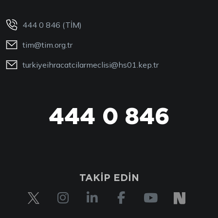
444 0 846 (TİM)
tim@tim.org.tr
turkiyeihracatcilarmeclisi@hs01.kep.tr
444 0 846
TAKİP EDİN