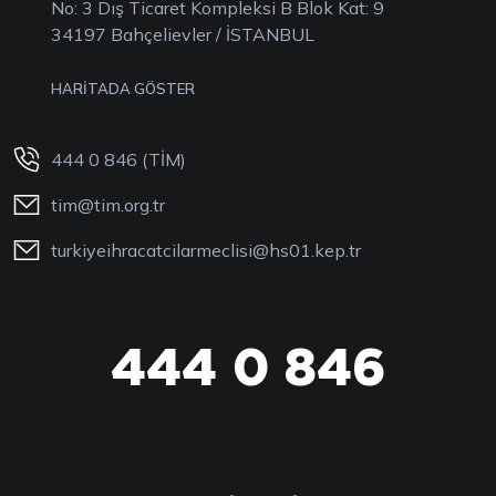
No: 3 Dış Ticaret Kompleksi B Blok Kat: 9
34197 Bahçelievler / İSTANBUL
HARİTADA GÖSTER
444 0 846 (TİM)
tim@tim.org.tr
turkiyeihracatcilarmeclisi@hs01.kep.tr
444 0 846
444 0 TİM