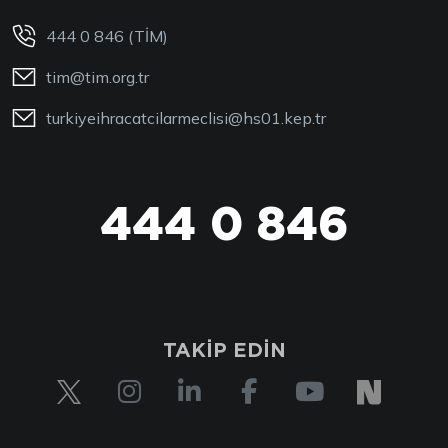
444 0 846 (TİM)
tim@tim.org.tr
turkiyeihracatcilarmeclisi@hs01.kep.tr
444 0 846
TAKİP EDİN