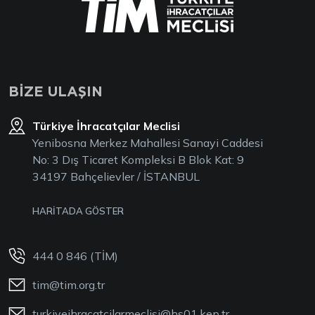
BİZE ULAŞIN
Türkiye İhracatçılar Meclisi
Yenibosna Merkez Mahallesi Sanayi Caddesi
No: 3 Dış Ticaret Kompleksi B Blok Kat: 9
34197 Bahçelievler / İSTANBUL
HARİTADA GÖSTER
444 0 846 (TİM)
tim@tim.org.tr
turkiyeihracatcilarmeclisi@hs01.kep.tr