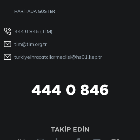
HARİTADA GÖSTER
444 0 846 (TİM)
tim@tim.org.tr
turkiyeihracatcilarmeclisi@hs01.kep.tr
444 0 846
TAKİP EDİN