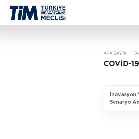
ANA SAYFA
FA
COVİD-19
İnovasyon Y
Senaryo An