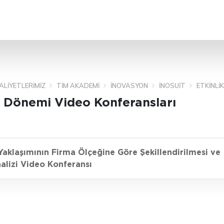
ARA
ALIYETLERIMIZ
TİM AKADEMI
İNOVASYON
İNOSUIT
ETKINLIK
 Dönemi Video Konferansları
aklaşımının Firma Ölçeğine Göre Şekillendirilmesi ve
alizi Video Konferansı