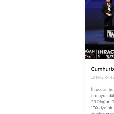
Cumhurba
13 HAZIRAN 
İhracatın Şa
firmaya ödü
29.Olağan Ge
“Türkiye'nin 
Yapılan araş