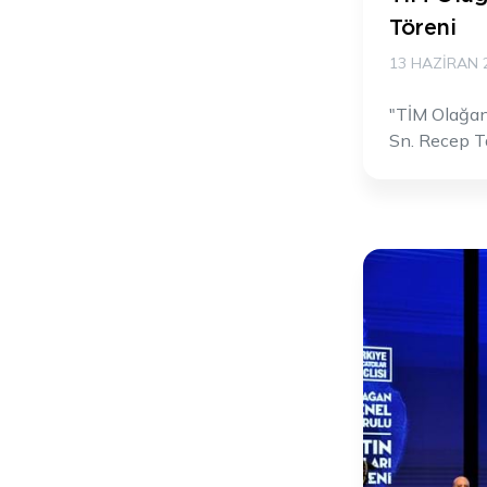
Töreni
13 HAZIRAN 
"TİM Olağan
Sn. Recep T