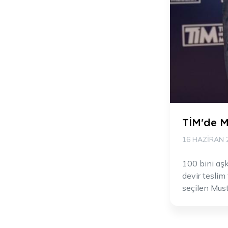
TİM'de M
16 HAZIRAN 
100 bini aşk
devir teslim
seçilen Must