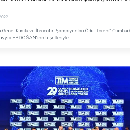
2022
 Genel Kurulu ve İhracatın Şampiyonları Ödül Töreni" Cumhu
ayyip ERDOĞAN'ınn teşrifleriyle.