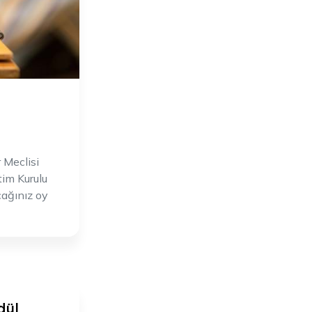
 Meclisi
im Kurulu
cağınız oy
dül