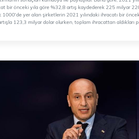
at bir önceki yıla göre %32,8 artış kaydederek 225 milyar 2
lk 1000'de yer alan şirketlerin 2021 yılındaki ihracatı bir öncek
rtışla 123,3 milyar dolar olurken, toplam ihracattan aldıkları 