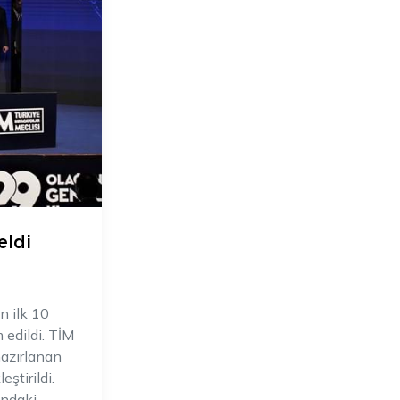
eldi
n ilk 10
edildi. TİM
hazırlanan
ştirildi.
ındaki