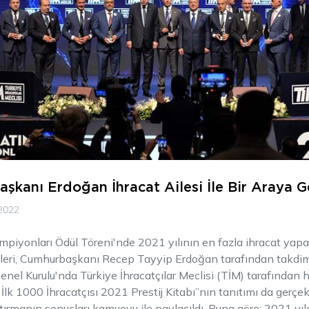
şkanı Erdoğan İhracat Ailesi İle Bir Araya G
2022
mpiyonları Ödül Töreni'nde 2021 yılının en fazla ihracat yapa
lleri, Cumhurbaşkanı Recep Tayyip Erdoğan tarafından takdim 
nel Kurulu'nda Türkiye İhracatçılar Meclisi (TİM) tarafından 
İlk 1000 İhracatçısı 2021 Prestij Kitabı”nın tanıtımı da gerçekle
tırmanın sonuçları kamuoyu ile paylaşıldı. Buna göre; 2021 yıl