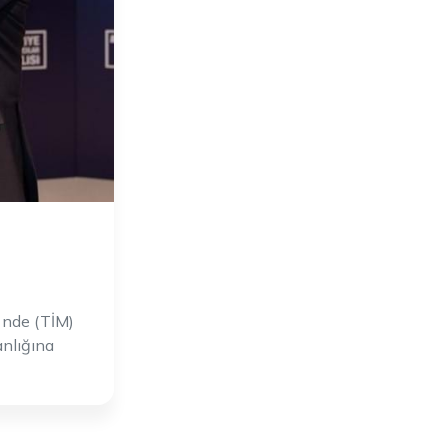
i'nde (TİM)
anlığına