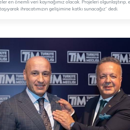
jeler en önemli veri kaynağımız olacak. Projeleri olgunlaştırıp
aşıyarak ihracatımızın gelişimine katkı sunacağız” dedi.