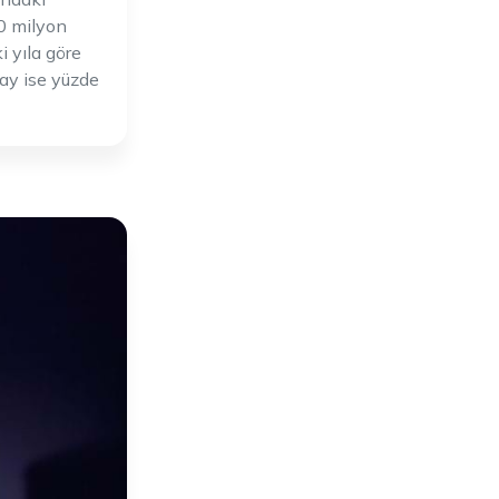
20 milyon
i yıla göre
pay ise yüzde