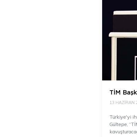
TİM Başk
13 HAZIRAN 
Türkiye'yi i
Gültepe, “Tİ
kavuşturacağ