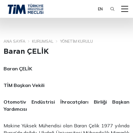
EN
ANA SAYFA
KURUMSAL
YÖNETIM KURULU
ARA
Baran ÇELİK
Baran ÇELİK
TİM Başkan Vekili
Otomotiv Endüstrisi İhracatçıları Birliği Başkan
Yardımcısı
Makine Yüksek Mühendisi olan Baran Çelik 1977 yılında
Bursa'da doğdu
. Uludağ Üniversitesi Mühendislik Mimarlık