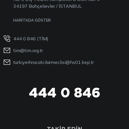
34197 Bahçelievler / İSTANBUL
HARİTADA GÖSTER
444 0 846 (TİM)
tim@tim.org.tr
turkiyeihracatcilarmeclisi@hs01.kep.tr
444 0 846
444 0 TİM