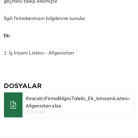
geçmesi talep edilmiştir.
İlgili firmalarımızın bilgilerine sunulur.
Ek:
1. İş İnsanı Listesi - Afganistan
DOSYALAR
IhracatciFirmaBilgisiTalebi_Ek_IsInsaniListesi-
Afganistan.xlsx
253,00 KB