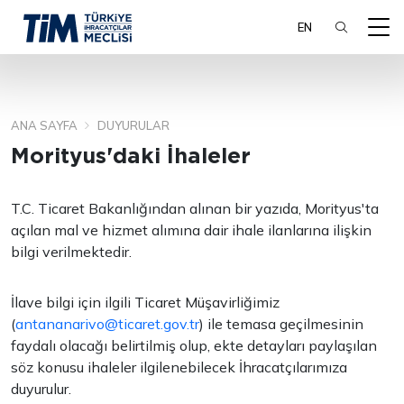
EN
ANA SAYFA
DUYURULAR
ARA
Morityus'daki İhaleler
T.C. Ticaret Bakanlığından alınan bir yazıda, Morityus'ta
açılan mal ve hizmet alımına dair ihale ilanlarına ilişkin
bilgi verilmektedir.
İlave bilgi için ilgili Ticaret Müşavirliğimiz
(
antananarivo@ticaret.gov.tr
) ile temasa geçilmesinin
faydalı olacağı belirtilmiş olup, ekte detayları paylaşılan
söz konusu ihaleler ilgilenebilecek İhracatçılarımıza
duyurulur.