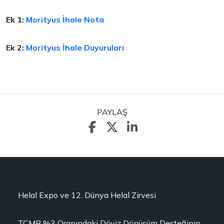
Ek 1:
Morityus İhale Nota
Ek 2:
Morityus İhale Duyuruları
PAYLAŞ
Helal Expo ve 12. Dünya Helal Zirvesi
TCMB %3 Oranındaki Döviz Dönüşüm Desteğinin