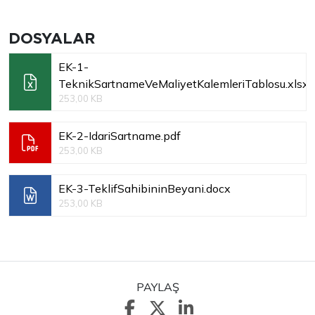
DOSYALAR
EK-1-
TeknikSartnameVeMaliyetKalemleriTablosu.xlsx
253,00 KB
EK-2-IdariSartname.pdf
253,00 KB
EK-3-TeklifSahibininBeyani.docx
253,00 KB
PAYLAŞ