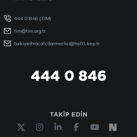
444 0 846 (TİM)
tim@tim.org.tr
turkiyeihracatcilarmeclisi@hs01.kep.tr
444 0 846
444 0 TİM
TAKİP EDİN