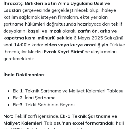
İhracatçı Birlikleri Satın Alma Uygulama Usul ve
Esasları
çerçevesinde gerçekleştirilecek olup, ihaleye
katılım sağlamak isteyen firmaların, ekte yer alan
şartname hükümleri doğrultusunda hazırlayacakları teklif
dosyalarını
kaşeli ve imzalı
olarak,
zarfın ön, arka ve
kapatma kısmı mühürlü şekilde
6 Mayıs 2025 Salı günü
saat
14:00
'e kadar
elden veya kurye aracılığıyla
Türkiye
İhracatçılar Meclisi
Evrak Kayıt Birimi
'ne ulaştırmaları
gerekmektedir.
İhale Dokümanları:
Ek-1
: Teknik Şartname ve Maliyet Kalemleri Tablosu
Ek-2
: İdari Şartname
Ek-3
: Teklif Sahibinin Beyanı
Not:
Teklif zarfı içerisinde,
Ek-1 Teknik Şartname ve
Maliyet Kalemleri Tablosu'nun excel formatındaki hali