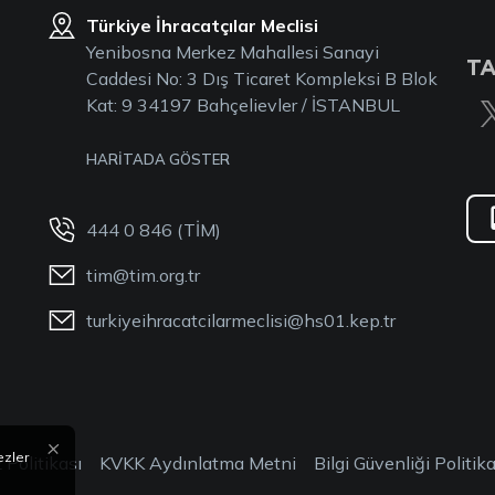
Türkiye İhracatçılar Meclisi
Yenibosna Merkez Mahallesi Sanayi
TA
Caddesi No: 3 Dış Ticaret Kompleksi B Blok
Kat: 9 34197 Bahçelievler / İSTANBUL
HARİTADA GÖSTER
444 0 846 (TİM)
tim@tim.org.tr
turkiyeihracatcilarmeclisi@hs01.kep.tr
×
ezler
 Politikası
KVKK Aydınlatma Metni
Bilgi Güvenliği Politika