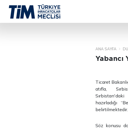
ANA SAYFA
DU
Yabancı Y
Ticaret Bakanlı
atıfla, Sırbi
Sırbistan'daki
hazırladığı “
belirtilmektedir.
Söz konusu dok