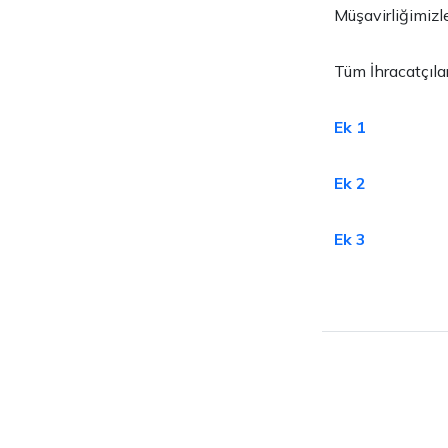
Müşavirliğimizle
Tüm İhracatçılar
Ek 1
Ek 2
Ek 3