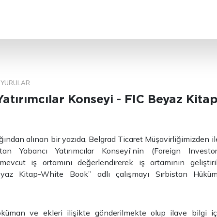
ARA
YURULAR
atırımcılar Konseyi - FIC Beyaz Kita
ğından alınan bir yazıda, Belgrad Ticaret Müşavirliğimizden ile
stan Yabancı Yatırımcılar Konseyi'nin (Foreign Investor
 mevcut iş ortamını değerlendirerek iş ortamının geliştir
Beyaz Kitap-White Book” adlı çalışmayı Sırbistan Hükü
üman ve ekleri ilişikte gönderilmekte olup ilave bilgi için