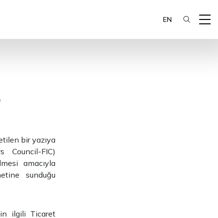
EN
p
tilen bir yazıya
s Council-FIC)
ilmesi amacıyla
metine sunduğu
 ilgili Ticaret