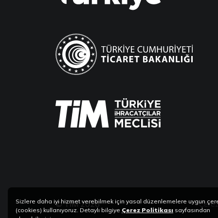
Sizlere daha iyi hizmet verebilmek için yasal düzenlemelere uygun çer
© TİM 2026
Çerez
(cookies) kullanıyoruz. Detaylı bilgiye
Çerez Politikası
sayfasından