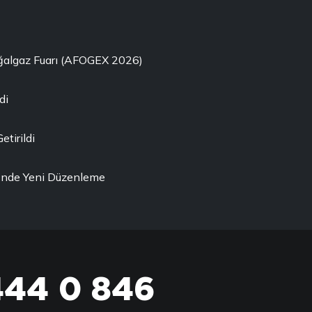
oğalgaz Fuarı (AFOGEX 2026)
di
etirildi
ği'nde Yeni Düzenleme
444 0 846