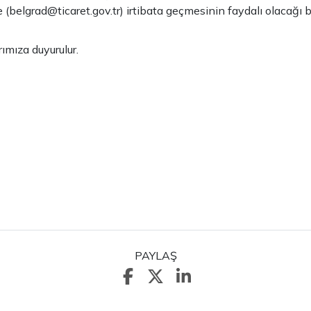
 (
belgrad@ticaret.gov.tr
) irtibata geçmesinin faydalı olacağı bil
ımıza duyurulur.
PAYLAŞ