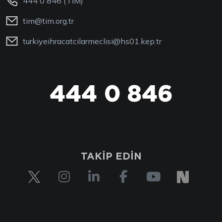
444 0 846 (TİM)
tim@tim.org.tr
turkiyeihracatcilarmeclisi@hs01.kep.tr
444 0 846
444 0 TİM
TAKİP EDİN