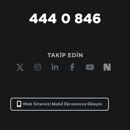
444 0 846
444 0 TİM
TAKİP EDİN
Web Sitemizi Mobil Ekranınıza Ekleyin