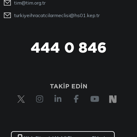
tim@tim.org.tr
turkiyeihracatcilarmeclisi@hs01.kep.tr
444 0 846
TAKİP EDİN