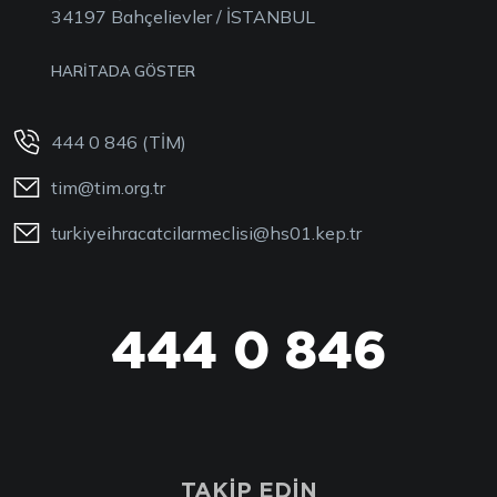
34197 Bahçelievler / İSTANBUL
HARİTADA GÖSTER
444 0 846 (TİM)
tim@tim.org.tr
turkiyeihracatcilarmeclisi@hs01.kep.tr
444 0 846
TAKİP EDİN