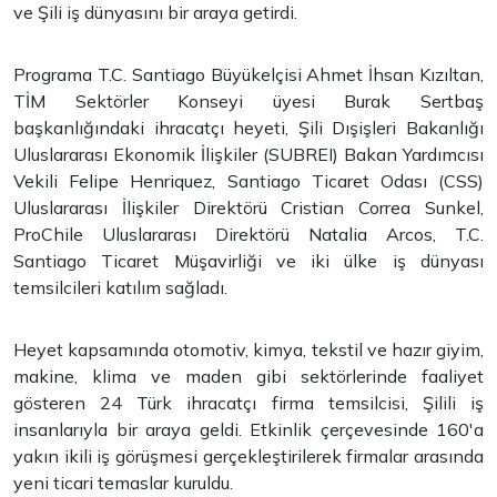
ve Şili iş dünyasını bir araya getirdi.
Programa T.C. Santiago Büyükelçisi Ahmet İhsan Kızıltan,
TİM Sektörler Konseyi üyesi Burak Sertbaş
başkanlığındaki ihracatçı heyeti, Şili Dışişleri Bakanlığı
Uluslararası Ekonomik İlişkiler (SUBREI) Bakan Yardımcısı
Vekili Felipe Henriquez, Santiago Ticaret Odası (CSS)
Uluslararası İlişkiler Direktörü Cristian Correa Sunkel,
ProChile Uluslararası Direktörü Natalia Arcos, T.C.
Santiago Ticaret Müşavirliği ve iki ülke iş dünyası
temsilcileri katılım sağladı.
Heyet kapsamında otomotiv, kimya, tekstil ve hazır giyim,
makine, klima ve maden gibi sektörlerinde faaliyet
gösteren 24 Türk ihracatçı firma temsilcisi, Şilili iş
insanlarıyla bir araya geldi. Etkinlik çerçevesinde 160'a
yakın ikili iş görüşmesi gerçekleştirilerek firmalar arasında
yeni ticari temaslar kuruldu.