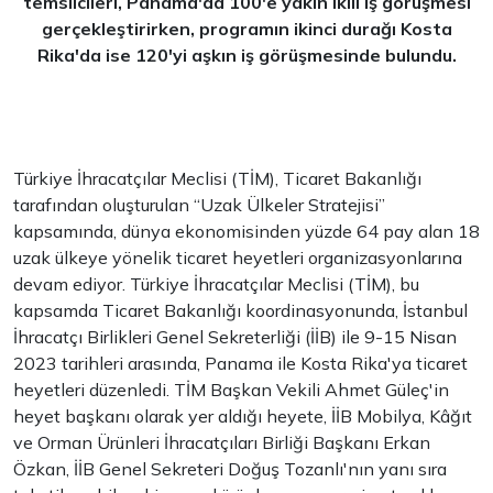
temsilcileri, Panama'da 100'e yakın ikili iş görüşmesi
gerçekleştirirken, programın ikinci durağı Kosta
Rika'da ise 120'yi aşkın iş görüşmesinde bulundu.
Türkiye İhracatçılar Meclisi (TİM), Ticaret Bakanlığı
tarafından oluşturulan “Uzak Ülkeler Stratejisi”
kapsamında, dünya ekonomisinden yüzde 64 pay alan 18
uzak ülkeye yönelik ticaret heyetleri organizasyonlarına
devam ediyor. Türkiye İhracatçılar Meclisi (TİM), bu
kapsamda Ticaret Bakanlığı koordinasyonunda, İstanbul
İhracatçı Birlikleri Genel Sekreterliği (İİB) ile 9-15 Nisan
2023 tarihleri arasında, Panama ile Kosta Rika'ya ticaret
heyetleri düzenledi. TİM Başkan Vekili Ahmet Güleç'in
heyet başkanı olarak yer aldığı heyete, İİB Mobilya, Kâğıt
ve Orman Ürünleri İhracatçıları Birliği Başkanı Erkan
Özkan, İİB Genel Sekreteri Doğuş Tozanlı'nın yanı sıra