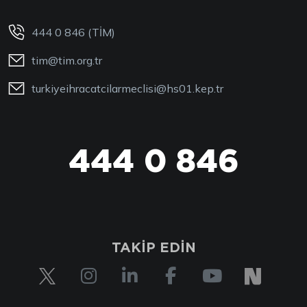
444 0 846 (TİM)
tim@tim.org.tr
turkiyeihracatcilarmeclisi@hs01.kep.tr
444 0 846
444 0 TİM
TAKİP EDİN