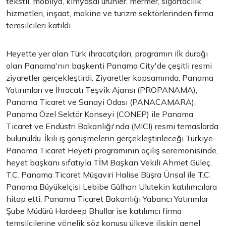
tekstil, mobilya, kimyasal ürünler, mermer, sigortacılık
hizmetleri, inşaat, makine ve turizm sektörlerinden firma
temsilcileri katıldı.
Heyette yer alan Türk ihracatçıları, programın ilk durağı
olan Panama'nın başkenti Panama City'de çeşitli resmi
ziyaretler gerçekleştirdi. Ziyaretler kapsamında, Panama
Yatırımları ve İhracatı Teşvik Ajansı (PROPANAMA),
Panama Ticaret ve Sanayi Odası (PANACAMARA),
Panama Özel Sektör Konseyi (CONEP) ile Panama
Ticaret ve Endüstri Bakanlığı'nda (MICI) resmi temaslarda
bulunuldu. İkili iş görüşmelerin gerçekleştirileceği Türkiye-
Panama Ticaret Heyeti programının açılış seremonisinde,
heyet başkanı sıfatıyla TİM Başkan Vekili Ahmet Güleç,
T.C. Panama Ticaret Müşaviri Halise Büşra Ünsal ile T.C.
Panama Büyükelçisi Lebibe Gülhan Ulutekin katılımcılara
hitap etti. Panama Ticaret Bakanlığı Yabancı Yatırımlar
Şube Müdürü Hardeep Bhullar ise katılımcı firma
temsilcilerine yönelik söz konusu ülkeye ilişkin genel