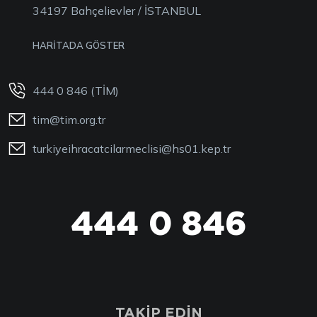
34197 Bahçelievler / İSTANBUL
HARİTADA GÖSTER
444 0 846 (TİM)
tim@tim.org.tr
turkiyeihracatcilarmeclisi@hs01.kep.tr
444 0 846
TAKİP EDİN