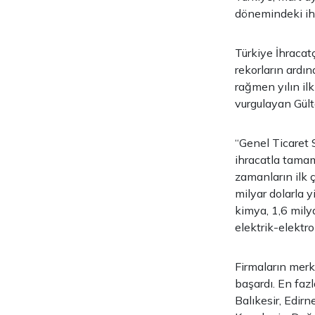
dönemindeki ihra
Türkiye İhracat
rekorların ardı
rağmen yılın ilk
vurgulayan Gült
“Genel Ticaret 
ihracatla tamam
zamanların ilk ç
milyar dolarla y
kimya, 1,6 milya
elektrik-elektro
Firmaların merk
başardı. En fazl
Balıkesir, Edirn