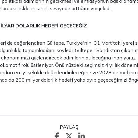
a politikası adımlarının gecikmesi ve enflasyonun baskılana
ardaki risklerin sınırlı seviyede arttığını vurguladı.
MİLYAR DOLARLIK HEDEFİ GEÇECEĞİZ
eri de değerlendiren Gültepe, Türkiye'nin 31 Mart'taki yerel 
olgunlukla tamamladığını söyledi. Gültepe, “Sandıktan çıkan m
 ekonomimizi güçlendirecek adımların atılacağına inanıyoruz. 
lokomotif rolü üstleniyor. Önümüzdeki seçimsiz 4 yıllık dönem
sından en iyi şekilde değerlendirileceğine ve 2028'de mal ihr
nda da 200 milyar dolarlık hedefi yakalayıp geçeceğimizi öng
PAYLAŞ