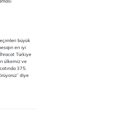
maması
seçimleri büyük
esajın en iyi
İhracat Türkiye
in ülkemiz ve
acatında 375,
örüyoruz” diye