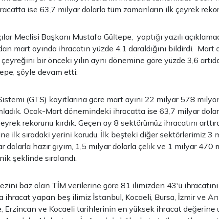
catta ise 63,7 milyar dolarla tüm zamanların ilk çeyrek rekoru 
çılar Meclisi Başkanı Mustafa Gültepe, yaptığı yazılı açıklamad
ndan mart ayında ihracatın yüzde 4,1 daraldığını bildirdi. Mart
 çeyreğini bir önceki yılın aynı dönemine göre yüzde 3,6 artıda
epe, şöyle devam etti:
Sistemi (GTS) kayıtlarına göre mart ayını 22 milyar 578 milyon
ladık. Ocak-Mart dönemindeki ihracatta ise 63,7 milyar dola
eyrek rekorunu kırdık. Geçen ay 8 sektörümüz ihracatını arttırd
ine ilk sıradaki yerini korudu. İlk beşteki diğer sektörlerimiz 3 
r dolarla hazır giyim, 1,5 milyar dolarla çelik ve 1 milyar 470 
nik şeklinde sıralandı.
ezini baz alan TİM verilerine göre 81 ilimizden 43'ü ihracatını
a ihracat yapan beş ilimiz İstanbul, Kocaeli, Bursa, İzmir ve An
e, Erzincan ve Kocaeli tarihlerinin en yüksek ihracat değerine u