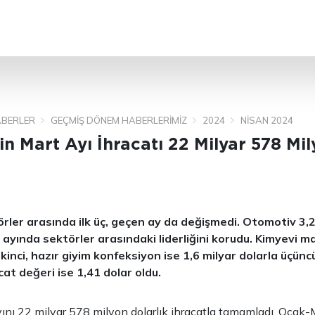
ARA
BERLER
GEÇMIŞ DÖNEM HABERLERIMIZ
2024
NISAN 2024
in Mart Ayı İhracatı 22 Milyar 578 Mi
örler arasında ilk üç, geçen ay da değişmedi. Otomotiv 3,2
 ayında sektörler arasındaki liderliğini korudu. Kimyevi m
ikinci, hazır giyim konfeksiyon ise 1,6 milyar dolarla üçünc
cat değeri ise 1,41 dolar oldu.
yını 22 milyar 578 milyon dolarlık ihracatla tamamladı. Ocak-