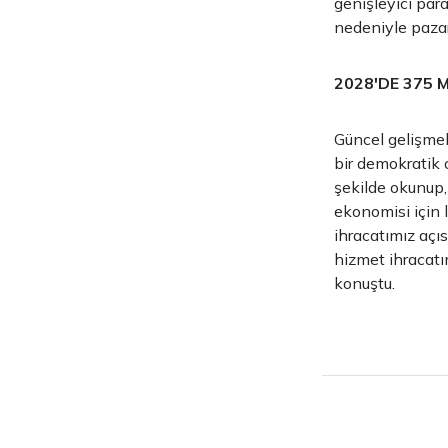
genişleyici par
nedeniyle pazarl
2028'DE 375 
Güncel gelişmel
bir demokratik 
şekilde okunup,
ekonomisi için 
ihracatımız açı
hizmet ihracatı
konuştu.