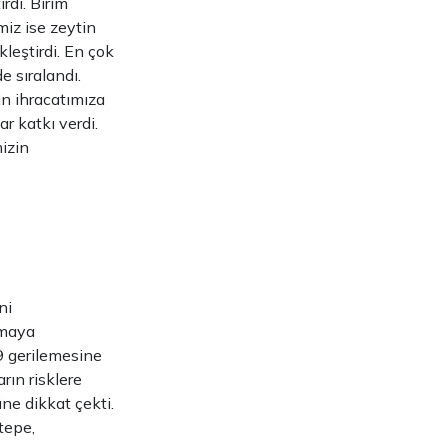
rdı. Birim
miz ise zeytin
kleştirdi. En çok
e sıralandı.
in ihracatımıza
r katkı verdi.
mizin
ni
amaya
,9 gerilemesine
rın risklere
ne dikkat çekti.
tepe,