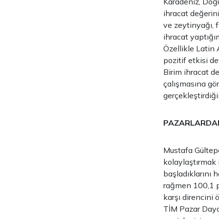
Karadeniz, Doğu
ihracat değerini
ve zeytinyağı, f
ihracat yaptığım
Özellikle Latin 
pozitif etkisi d
Birim ihracat de
çalışmasına gör
gerçekleştirdiğ
PAZARLARDAKİ
Mustafa Gültepe,
kolaylaştırmak 
başladıklarını 
rağmen 100,1 pu
karşı direncini
TİM Pazar Dayan