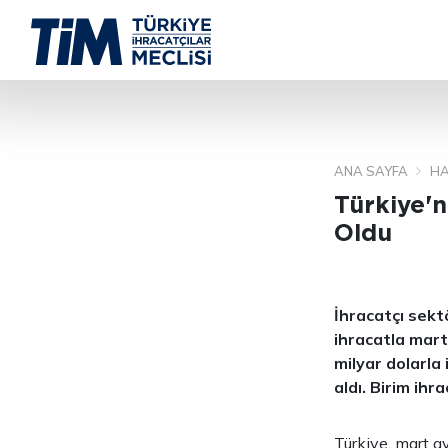
ANA SAYFA
HA
Türkiye'n
Oldu
İhracatçı sekt
ihracatla mart
milyar dolarla 
aldı. B
irim ihra
Türkiye, mart a