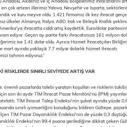
 Anadolu, Akdeniz ve İç Anadolu bölgelerimiz ihracatlarını artı
 en çok artıran illerimiz Yalova, Nevşehir ve Isparta, sektörleri
ındık ve kuru meyve oldu. 1.421 firmamız ilk kez ihracat gerçe
ız ülkeler Almanya, İtalya, ABD, Irak ve Birleşik Krallık şeklind
Amerika'ya ihracatta ciddi artış kaydettik. Euro/dolar paritesin
evam ediyor. Geçen ay parite farkı ihracatımıza 161 milyon dola
ğerimiz ise 1,41 dolar oldu. Ayrıca Hizmet İhracatçıları Birliği
e mart ayında yaklaşık 7,7 milyar dolarlık hizmet ihracatı
imizi tahmin ediyoruz.”
 RİSKLERDE SINIRLI SEVİYEDE ARTIŞ VAR
 önemli pazarlarda talebi yaratan koşulları ve risklerin takibi
için son iki aydır TİM İhracat Pazar Monitörü'nü (İPM) yayınl
hatırlattı. TİM İhracat Talep Endeksi'nin şubat ayında yüzde 0
anda sınırlı iyimserliğini koruduğunu bildiren Gültepe, pazarla
 ölçen TİM Pazar Dayanıklılık Endeksi'nin de yüzde 0,3 düştüğü
ıklılık Endeksi'nin 99,4 puana gerilediğine dikkat çeken Gül