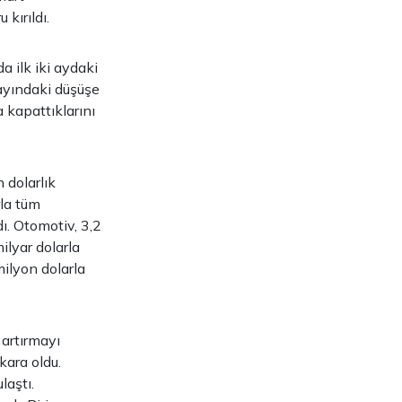
kırıldı.
a ilk iki aydaki
 ayındaki düşüşe
 kapattıklarını
 dolarlık
rla tüm
ı. Otomotiv, 3,2
milyar dolarla
milyon dolarla
 artırmayı
kara oldu.
laştı.