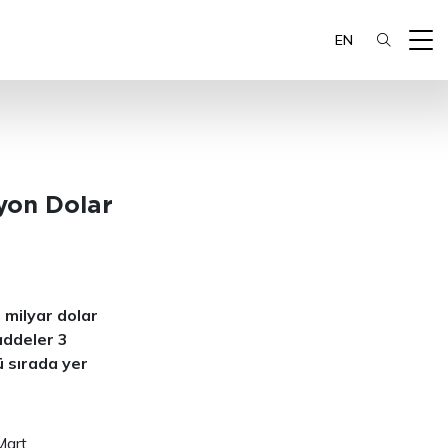
EN
lyon Dolar
 milyar dolar
addeler 3
ü sırada yer
Mart