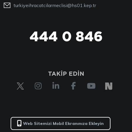
turkiyeihracatcilarmeclisi@hs01.kep.tr
444 0 846
444 0 TİM
TAKİP EDİN
Web Sitemizi Mobil Ekranınıza Ekleyin