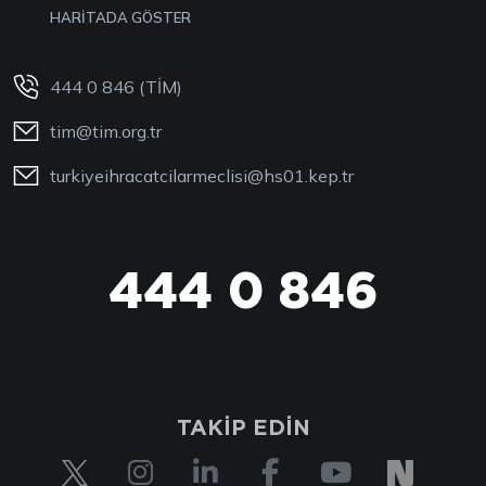
HARİTADA GÖSTER
444 0 846 (TİM)
tim@tim.org.tr
turkiyeihracatcilarmeclisi@hs01.kep.tr
444 0 846
444 0 TİM
TAKİP EDİN