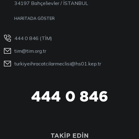
34197 Bahçelievler / İSTANBUL
HARİTADA GÖSTER
444 0 846 (TİM)
tim@tim.org.tr
turkiyeihracatcilarmeclisi@hs01.kep.tr
444 0 846
TAKİP EDİN