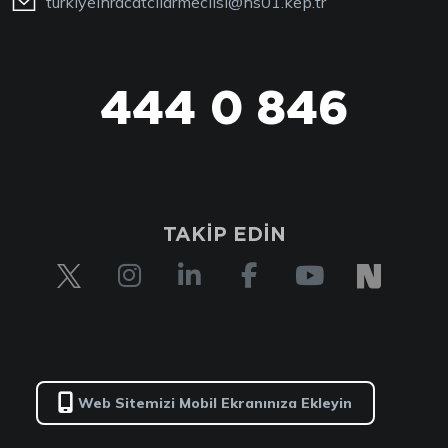
turkiyeihracatcilarmeclisi@hs01.kep.tr
444 0 846
444 0 TİM
TAKİP EDİN
Web Sitemizi Mobil Ekranınıza Ekleyin