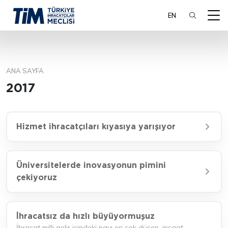
EN
ANA SAYFA
ARA
2017
Hizmet ihracatçıları kıyasıya yarışıyor
Üniversitelerde inovasyonun pimini
çekiyoruz
İhracatsız da hızlı büyüyormuşuz
İhracat milli gelir içindeki payı en çok düşen, inşaat