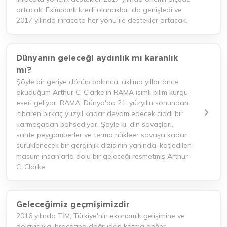
artacak. Eximbank kredi olanakları da genişledi ve
2017 yılında ihracata her yönü ile destekler artacak.
Dünyanın geleceği aydınlık mı karanlık
mı?
Şöyle bir geriye dönüp bakınca, aklıma yıllar önce
okuduğum Arthur C. Clarke'ın RAMA isimli bilim kurgu
eseri geliyor. RAMA, Dünya'da 21. yüzyılın sonundan
itibaren birkaç yüzyıl kadar devam edecek ciddi bir
karmaşadan bahsediyor. Şöyle ki, din savaşları,
sahte peygamberler ve termo nükleer savaşa kadar
sürüklenecek bir gerginlik dizisinin yanında, katledilen
masum insanlarla dolu bir geleceği resmetmiş Arthur
C. Clarke
Geleceğimiz geçmişimizdir
2016 yılında TİM, Türkiye'nin ekonomik gelişimine ve
dolayısıyla ihracatına doğrudan katma değer