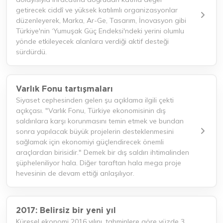
getirecek ciddî ve yüksek katılımlı organizasyonlar
düzenleyerek, Marka, Ar-Ge, Tasarım, İnovasyon gibi
Türkiye'nin ‘Yumuşak Güç Endeksi'ndeki yerini olumlu
yönde etkileyecek alanlara verdiği aktif desteği
sürdürdü.
Varlık Fonu tartışmaları
Siyaset cephesinden gelen şu açıklama ilgili çekti
açıkçası. "Varlık Fonu, Türkiye ekonomisinin dış
saldırılara karşı korunmasını temin etmek ve bundan
sonra yapılacak büyük projelerin desteklenmesini
sağlamak için ekonomiyi güçlendirecek önemli
araçlardan birisidir." Demek bir dış saldırı ihtimalinden
şüpheleniliyor hala. Diğer taraftan hala mega proje
hevesinin de devam ettiği anlaşılıyor.
2017: Belirsiz bir yeni yıl
Küresel ekonomi 2016 yılını, tahminlere göre yüzde 3