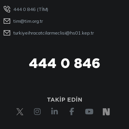
444 0 846 (TİM)
tim@tim.org.tr
turkiyeihracatcilarmeclisi@hs01.kep.tr
444 0 846
444 0 TİM
TAKİP EDİN