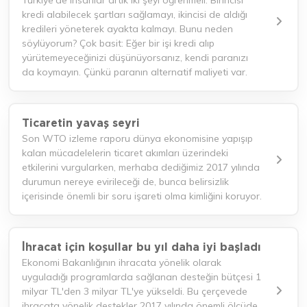
Türkiye'de insanlar artık iki şeyi öğrenmeli: Birincisi
kredi alabilecek şartları sağlamayı, ikincisi de aldığı
kredileri yöneterek ayakta kalmayı. Bunu neden
söylüyorum? Çok basit: Eğer bir işi kredi alıp
yürütemeyeceğinizi düşünüyorsanız, kendi paranızı
da koymayın. Çünkü paranın alternatif maliyeti var.
Ticaretin yavaş seyri
Son WTO izleme raporu dünya ekonomisine yapışıp
kalan mücadelelerin ticaret akımları üzerindeki
etkilerini vurgularken, merhaba dediğimiz 2017 yılında
durumun nereye evirileceği de, bunca belirsizlik
içerisinde önemli bir soru işareti olma kimliğini koruyor.
İhracat için koşullar bu yıl daha iyi başladı
Ekonomi Bakanlığının ihracata yönelik olarak
uyguladığı programlarda sağlanan desteğin bütçesi 1
milyar TL'den 3 milyar TL'ye yükseldi. Bu çerçevede
ihracata yönelik destekler 2017 yılında önemli ölçüde