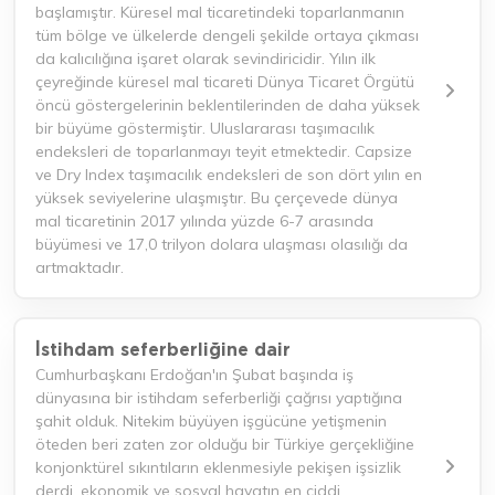
başlamıştır. Küresel mal ticaretindeki toparlanmanın
tüm bölge ve ülkelerde dengeli şekilde ortaya çıkması
da kalıcılığına işaret olarak sevindiricidir. Yılın ilk
çeyreğinde küresel mal ticareti Dünya Ticaret Örgütü
öncü göstergelerinin beklentilerinden de daha yüksek
bir büyüme göstermiştir. Uluslararası taşımacılık
endeksleri de toparlanmayı teyit etmektedir. Capsize
ve Dry Index taşımacılık endeksleri de son dört yılın en
yüksek seviyelerine ulaşmıştır. Bu çerçevede dünya
mal ticaretinin 2017 yılında yüzde 6-7 arasında
büyümesi ve 17,0 trilyon dolara ulaşması olasılığı da
artmaktadır.
İstihdam seferberliğine dair
Cumhurbaşkanı Erdoğan'ın Şubat başında iş
dünyasına bir istihdam seferberliği çağrısı yaptığına
şahit olduk. Nitekim büyüyen işgücüne yetişmenin
öteden beri zaten zor olduğu bir Türkiye gerçekliğine
konjonktürel sıkıntıların eklenmesiyle pekişen işsizlik
derdi, ekonomik ve sosyal hayatın en ciddi