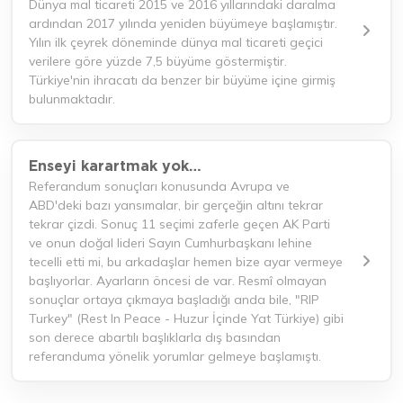
Dünya mal ticareti 2015 ve 2016 yıllarındaki daralma
ardından 2017 yılında yeniden büyümeye başlamıştır.
Yılın ilk çeyrek döneminde dünya mal ticareti geçici
verilere göre yüzde 7,5 büyüme göstermiştir.
Türkiye'nin ihracatı da benzer bir büyüme içine girmiş
bulunmaktadır.
Enseyi karartmak yok…
Referandum sonuçları konusunda Avrupa ve
ABD'deki bazı yansımalar, bir gerçeğin altını tekrar
tekrar çizdi. Sonuç 11 seçimi zaferle geçen AK Parti
ve onun doğal lideri Sayın Cumhurbaşkanı lehine
tecelli etti mi, bu arkadaşlar hemen bize ayar vermeye
başlıyorlar. Ayarların öncesi de var. Resmî olmayan
sonuçlar ortaya çıkmaya başladığı anda bile, "RIP
Turkey" (Rest In Peace - Huzur İçinde Yat Türkiye) gibi
son derece abartılı başlıklarla dış basından
referanduma yönelik yorumlar gelmeye başlamıştı.