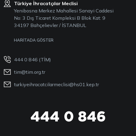
Türkiye İhracatçılar Meclisi
Yenibosna Merkez Mahallesi Sanayi Caddesi
No: 3 Dış Ticaret Kompleksi B Blok Kat: 9
34197 Bahçelievler / İSTANBUL
HARİTADA GÖSTER
444 0 846 (TİM)
tim@tim.org.tr
turkiyeihracatcilarmeclisi@hs01.kep.tr
444 0 846
444 0 TİM