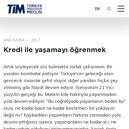
EN
ANA SAYFA
2017
ARA
Kredi ile yaşamayı öğrenmek
Artık söyleyecek söz bulmakta zorluk çekiyorum. Bir
yandan bombalar patlıyor, Türkiye'nin geleceği olan
gencecik insanlar şehit oluyor, diğer yandan hiçbir şey
olmamış gibi hayat devam ediyor. Sanıyorum 21'inci
yüzyılın gerçeği bu. Matem bile hakkıyla yaşanmadan
yola devam ediliyor. "Bu coğrafyada yaşamanın bedeli bu"
sözü, ne kadar basit ne kadar kestirmeci bir yaklaşım
değil mi? Kaybedilen yaşamların farkına varmadan yola
devam ettiğimiz sürece, yaşananların ne kadar acı, ne
kadar vahim olduğunu anlayamayacağız. Ancak, terör,