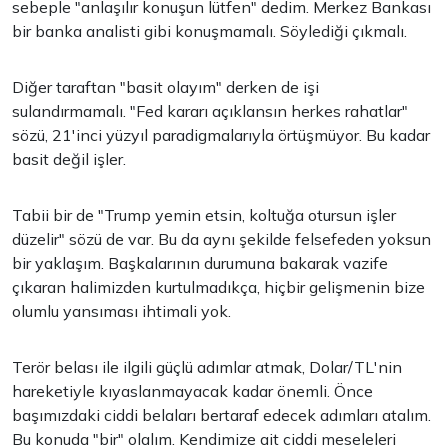
sebeple "anlaşılır konuşun lütfen" dedim. Merkez Bankası
bir banka analisti gibi konuşmamalı. Söylediği çıkmalı.
Diğer taraftan "basit olayım" derken de işi
sulandırmamalı. "Fed kararı açıklansın herkes rahatlar"
sözü, 21'inci yüzyıl paradigmalarıyla örtüşmüyor. Bu kadar
basit değil işler.
Tabii bir de "Trump yemin etsin, koltuğa otursun işler
düzelir" sözü de var. Bu da aynı şekilde felsefeden yoksun
bir yaklaşım. Başkalarının durumuna bakarak vazife
çıkaran halimizden kurtulmadıkça, hiçbir gelişmenin bize
olumlu yansıması ihtimali yok.
Terör belası ile ilgili güçlü adımlar atmak, Dolar/TL'nin
hareketiyle kıyaslanmayacak kadar önemli. Önce
başımızdaki ciddi belaları bertaraf edecek adımları atalım.
Bu konuda "bir" olalım. Kendimize ait ciddi meseleleri