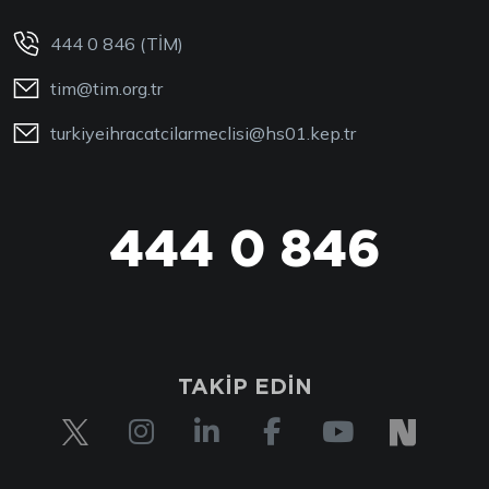
444 0 846 (TİM)
tim@tim.org.tr
turkiyeihracatcilarmeclisi@hs01.kep.tr
444 0 846
444 0 TİM
TAKİP EDİN